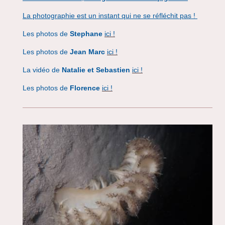
La photographie est un instant qui ne se réfléchit pas !
Les photos de
Stephane
ici !
Les photos de
Jean Marc
ici !
La vidéo de
Natalie et Sebastien
ici !
Les photos de
Florence
ici !