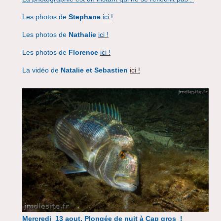
Les photos de
Stephane
ici !
Les photos de
Nathalie
ici !
Les photos de
Florence
ici !
La vidéo de
Natalie et Sebastien
ici !
Mercredi 13 aout, Plongée de nuit à Cap gros !