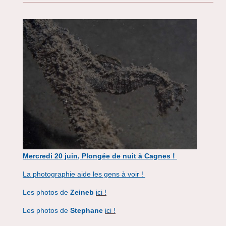
Mercredi 20 juin, Plongée de nuit à Cagnes !
La photographie aide les gens à voir !
Les photos de
Zeineb
ici !
Les photos de
Stephane
ici !