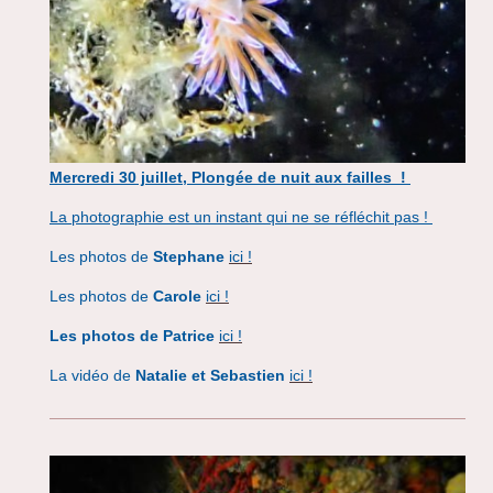
Mercredi 30 juillet, Plongée de nuit aux failles !
La photographie est un instant qui ne se réfléchit pas !
Les photos de
Stephane
ici !
Les photos de
Carole
ici !
Les photos de Patrice
ici !
La vidéo de
Natalie et Sebastien
ici !