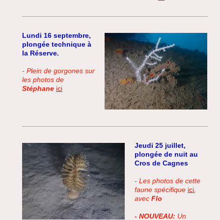
Lundi 16 septembre,
plongée technique à
la Réserve.
- Plein de gorgones sur
les photos de
Stéphane
ici
Jeudi 25 juillet,
plongée de nuit au
Cros de Cagnes
- Les photos de cette
faune spécifique
ici
,
avec
Flo
- NOUVEAU:
Un