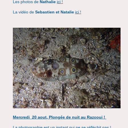
Les photos de
Nathalie
ici !
La vidéo de
Sebastien et Natalie
ici !
Mercredi 20 aout, Plongée de nuit au Razcoui !
La photographie est un instant qui ne se réfléchit pas !