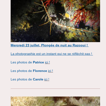
Mercredi 23 juillet, Plongée de nuit au Razcoui !
La photographie est un instant qui ne se réfléchit pas !
Les photos de
Patrice
ici !
Les photos de
Florence​
ici !
Les photos de
Carole
ici !