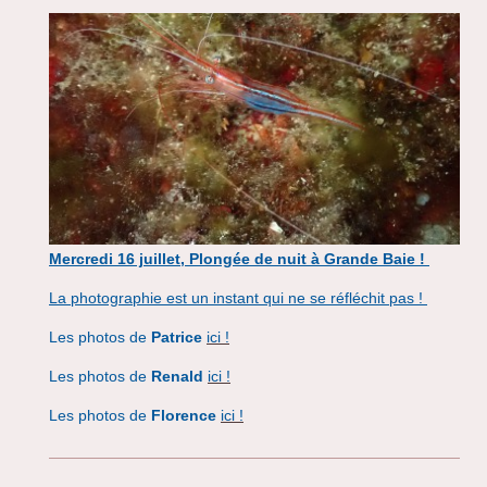
Mercredi 16 juillet, Plongée de nuit à Grande Baie !
La photographie est un instant qui ne se réfléchit pas !
Les photos de
Patrice
ici !
Les photos de
Renald
ici !
Les photos de
Florence​
ici !