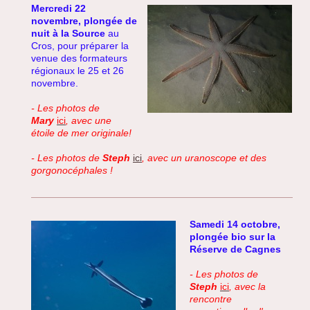
Mercredi 22
novembre, plongée de
nuit à la Source
au
Cros, pour préparer la
venue des formateurs
régionaux le 25 et 26
novembre.
- Les photos de
Mary
ici
, avec une
étoile de mer originale!
- Les photos de
Steph
ici
, avec un uranoscope et des
gorgonocéphales !
Samedi 14 octobre,
plongée bio sur la
Réserve de Cagnes
- Les photos de
Steph
ici
, avec la
rencontre