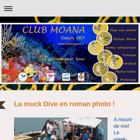
La muck Dive en roman photo !
A mourir
de rire!
Le
week-