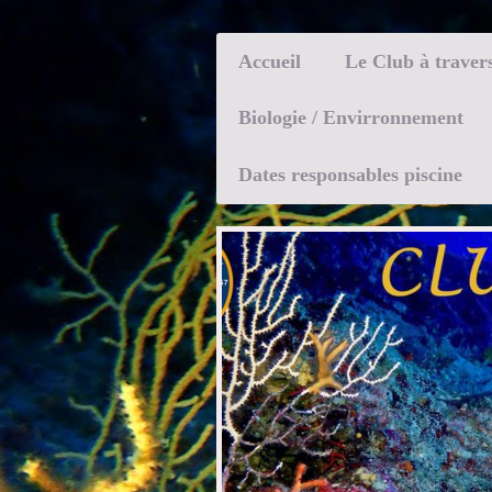
Accueil
Le Club à traver
Biologie / Envirronnement
Dates responsables piscine