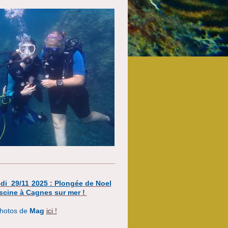
di 29/11
2025 : Plongée
de Noel
scine à Cagnes sur mer !
hotos de
Mag
ici !