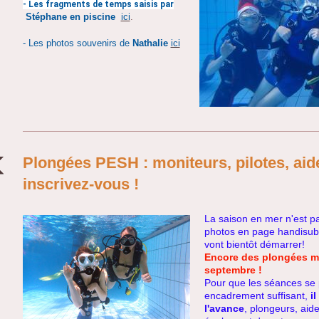
- Les fragments de temps saisis par
Stéphane en piscine
ici
.
- Les photos souvenirs de
Nathalie
ici
Plongées PESH : moniteurs, pilotes, aid
inscrivez-vous !
La saison en mer n'est p
photos en page handisub)
vont bientôt démarrer!
Encore des plongées me
septembre !
Pour que les séances se
encadrement suffisant,
i
l'avance
, plongeurs, aid