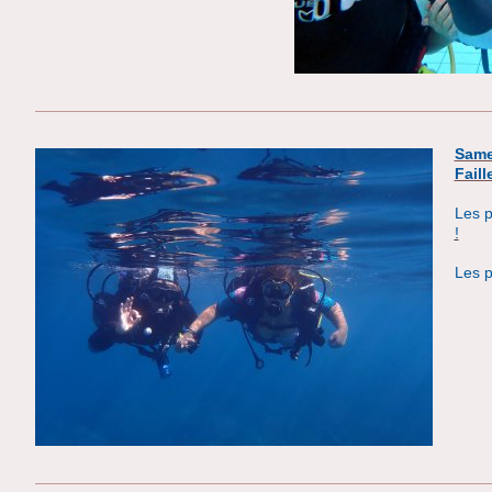
Same
Faill
Les 
!
Les 