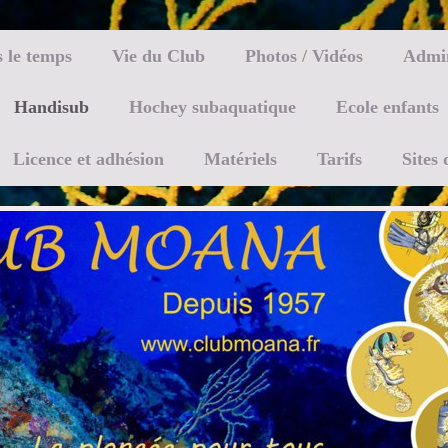
s le temps
Vie du Club
Photos / Vidéos
Admin
Handisub
Hochey subaquatique
Ecole enfants
Licence et adhésion
Matériels
Tarifs
Sites 