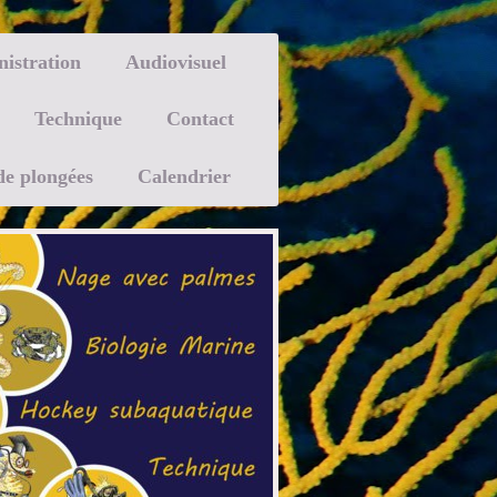
istration
Audiovisuel
Technique
Contact
de plongées
Calendrier