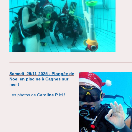
Samedi 29/11
2025 : Plongée
de
Noel en piscine à Cagnes sur
mer !
Les photos de
Caroline
P
ici !